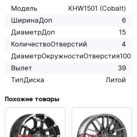
Модель
KHW1501 (Cobalt)
ШиринаДоп
6
ДиаметрДоп
15
КоличествоОтверстий
4
ДиаметрОкружностиОтверстия
100
Вылет
39
ТипДиска
Литой
Похожие товары