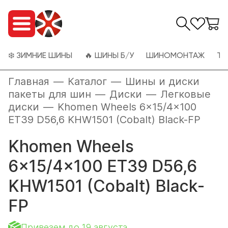
❄️ ЗИМНИЕ ШИНЫ
🔥 ШИНЫ Б/У
ШИНОМОНТАЖ
ТО
Главная
—
Каталог
—
Шины и диски
пакеты для шин
—
Диски
—
Легковые
диски
—
Khomen Wheels 6x15/4x100
ET39 D56,6 KHW1501 (Cobalt) Black-FP
Khomen Wheels
6x15/4x100 ET39 D56,6
KHW1501 (Cobalt) Black-
FP
Привезем до 19 августа