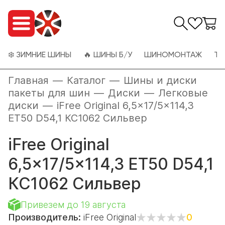
❄️ ЗИМНИЕ ШИНЫ
🔥 ШИНЫ Б/У
ШИНОМОНТАЖ
ТО
Главная
—
Каталог
—
Шины и диски
пакеты для шин
—
Диски
—
Легковые
диски
—
iFree Original 6,5x17/5x114,3
ET50 D54,1 КС1062 Сильвер
iFree Original
6,5x17/5x114,3 ET50 D54,1
КС1062 Сильвер
Привезем до 19 августа
Производитель:
iFree Original
0