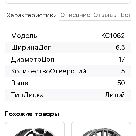
Описание
Отзывы
Вопр
Характеристики
Модель
КС1062
ШиринаДоп
6.5
ДиаметрДоп
17
КоличествоОтверстий
5
Вылет
50
ТипДиска
Литой
Похожие товары