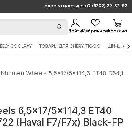
Адреса магазинов
+7 (8332) 22-52-52
Войти
Избранное
Корзина
EELY COOLRAY
ТОВАРЫ ДЛЯ CHERY TIGGO
ШИНЫ KAM
Khomen Wheels 6,5x17/5x114,3 ET40 D64,1
ls 6,5x17/5x114,3 ET40
22 (Haval F7/F7x) Black-FP