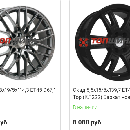
8x19/5x114,3 ET45 D67,1
Скад 6,5x15/5x139,7 ET
Тор (КЛ222) Бархат но
и
В наличии
уб.
8 080 руб.