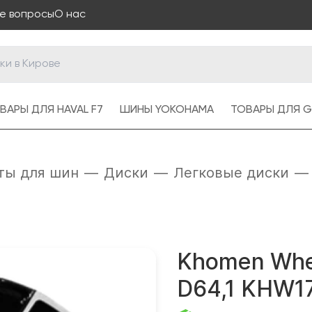
е вопросы
О нас
ВАРЫ ДЛЯ HAVAL F7
ШИНЫ YOKOHAMA
ТОВАРЫ ДЛЯ G
ты для шин
—
Диски
—
Легковые диски
—
Khomen Whee
D64,1 KHW17