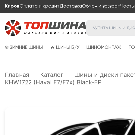
Киров
Оплата и кредит
Доставка
Обмен и возврат
Часты
❄️ ЗИМНИЕ ШИНЫ
🔥 ШИНЫ Б/У
ШИНОМОНТАЖ
ТО
Главная
—
Каталог
—
Шины и диски паке
KHW1722 (Haval F7/F7x) Black-FP