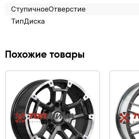
СтупичноеОтверстие
ТипДиска
Похожие товары