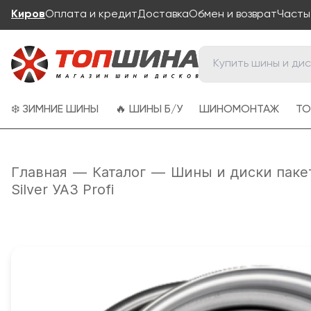
Киров
Оплата и кредит
Доставка
Обмен и возврат
Часты
❄️ ЗИМНИЕ ШИНЫ
🔥 ШИНЫ Б/У
ШИНОМОНТАЖ
ТО
Главная
—
Каталог
—
Шины и диски паке
Silver УАЗ Profi