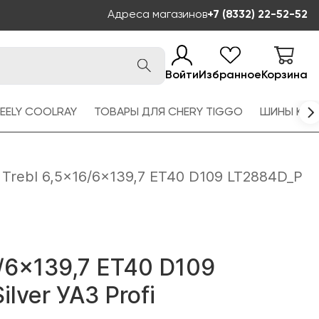
Адреса магазинов
+7 (8332) 22-52-52
Войти
Избранное
Корзина
EELY COOLRAY
ТОВАРЫ ДЛЯ CHERY TIGGO
ШИНЫ KAM
Trebl 6,5x16/6x139,7 ET40 D109 LT2884D_P
6/6x139,7 ET40 D109
lver УАЗ Profi