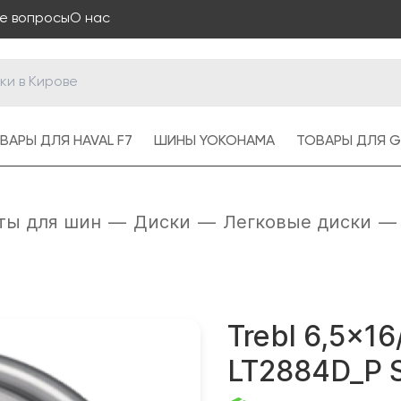
е вопросы
О нас
ВАРЫ ДЛЯ HAVAL F7
ШИНЫ YOKOHAMA
ТОВАРЫ ДЛЯ G
ты для шин
—
Диски
—
Легковые диски
—
Trebl 6,5x1
LT2884D_P Si