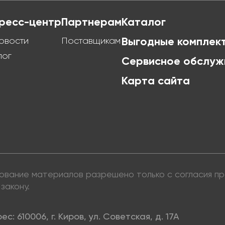
ресс-центр
Партнерам
Каталог
овости
Поставщикам
Выгодные комплек
лог
Сервисное обслуж
Карта сайта
ьзование материалов разрешено только с согласия 
закону.
ес: 610006, г. Киров, ул. Советская, д. 17А