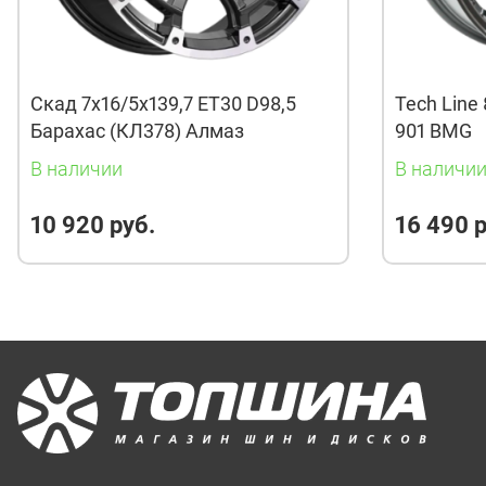
Скад 7x16/5x139,7 ET30 D98,5
Tech Line 
Барахас (КЛ378) Алмаз
901 BMG
В наличии
В наличи
10 920 руб.
16 490 р