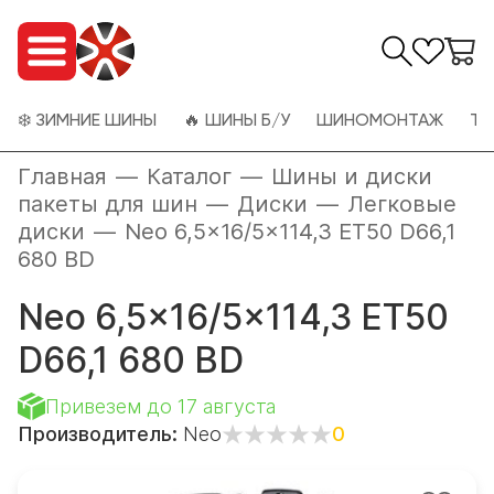
❄️ ЗИМНИЕ ШИНЫ
🔥 ШИНЫ Б/У
ШИНОМОНТАЖ
ТО
Главная
—
Каталог
—
Шины и диски
пакеты для шин
—
Диски
—
Легковые
диски
—
Neo 6,5x16/5x114,3 ET50 D66,1
680 BD
Neo 6,5x16/5x114,3 ET50
D66,1 680 BD
Привезем до 17 августа
Производитель:
Neo
0