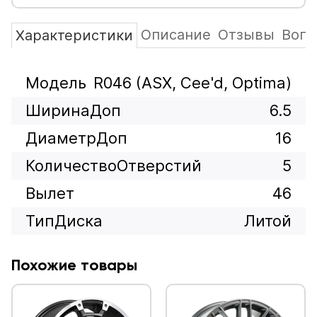
Описание
Отзывы
Вопр
Характеристики
Модель
R046 (ASX, Cee'd, Optima)
ШиринаДоп
6.5
ДиаметрДоп
16
КоличествоОтверстий
5
Вылет
46
ТипДиска
Литой
Похожие товары