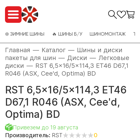
❄️ ЗИМНИЕ ШИНЫ
🔥 ШИНЫ Б/У
ШИНОМОНТАЖ
ТО
Главная
—
Каталог
—
Шины и диски
пакеты для шин
—
Диски
—
Легковые
диски
—
RST 6,5x16/5x114,3 ET46 D67,1
R046 (ASX, Cee'd, Optima) BD
RST 6,5x16/5x114,3 ET46
D67,1 R046 (ASX, Cee'd,
Optima) BD
Привезем до 19 августа
Производитель:
RST
0