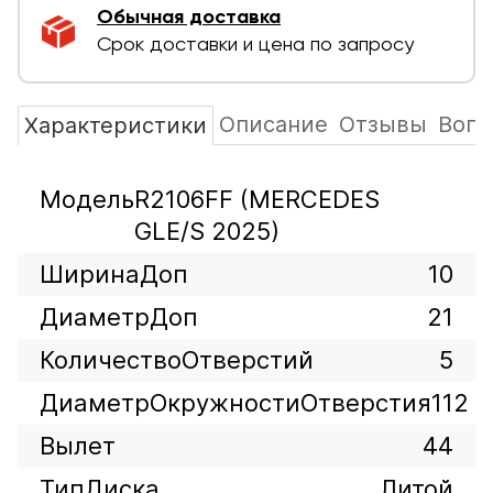
Обычная доставка
Срок доставки и цена по запросу
Описание
Отзывы
Вопр
Характеристики
Модель
R2106FF (MERCEDES
GLE/S 2025)
ШиринаДоп
10
ДиаметрДоп
21
КоличествоОтверстий
5
ДиаметрОкружностиОтверстия
112
Вылет
44
ТипДиска
Литой