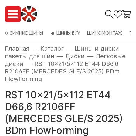
❄️ ЗИМНИЕ ШИНЫ
🔥 ШИНЫ Б/У
ШИНОМОНТАЖ
ТО
Главная
—
Каталог
—
Шины и диски
пакеты для шин
—
Диски
—
Легковые
диски
—
RST 10x21/5x112 ET44 D66,6
R2106FF (MERCEDES GLE/S 2025) BDm
FlowForming
RST 10x21/5x112 ET44
D66,6 R2106FF
(MERCEDES GLE/S 2025)
BDm FlowForming