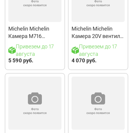
Michelin Michelin
Michelin Michelin
Камера M716
Камера 20V вентиль
вентиль TR218A
576SC (16,00-20)
Привезем до 17
Привезем до 17
(18,4+480/80+520+580/70
августа
августа
-26)
5 590 руб.
4 070 руб.